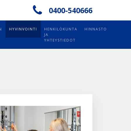
0400-540666
N
HYVINVOINTI
HENKILÖKUNTA
HINNASTO
JA
YHTEYSTIEDOT