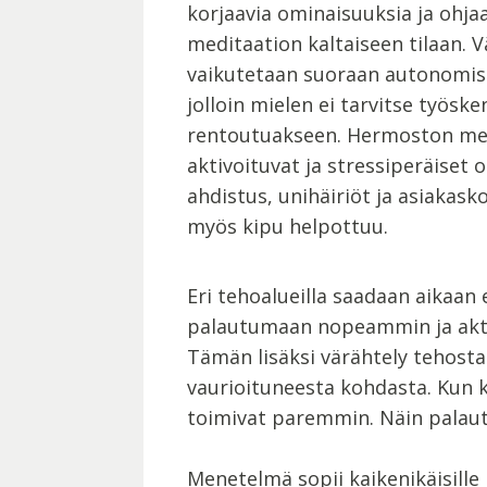
korjaavia ominaisuuksia ja ohja
meditaation kaltaiseen tilaan. V
vaikutetaan suoraan autonomi
jolloin mielen ei tarvitse työske
rentoutuakseen. Hermoston me
aktivoituvat ja stressiperäiset o
ahdistus, unihäiriöt ja asiaka
myös kipu helpottuu.
Eri tehoalueilla saadaan aikaan 
palautumaan nopeammin ja aktivoi
Tämän lisäksi värähtely tehosta
vaurioituneesta kohdasta. Kun 
toimivat paremmin. Näin palau
Menetelmä sopii kaikenikäisille 