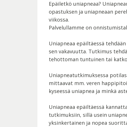
Epäiletkö uniapneaa? Uniapnean 
opastuksen ja uniapneaan pereh
viikossa.
Palvelullamme on onnistumistaku
Uniapneaa epäiltäessä tehdään 
sen vakavuutta. Tutkimus tehdä
tehottoman tuntuinen tai katko
Uniapneatutkimuksessa potilas n
mittaavat mm. veren happipitoi
kyseessä uniapnea ja minkä aste
Uniapneaa epäiltäessä kannatta
tutkimuksiin, sillä usein uniap
yksinkertainen ja nopea suoritt