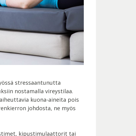
 työssä stressaantunutta
siin nostamalla vireystilaa.
 aiheuttavia kuona-aineita pois
renkierron johdosta, ne myös
stimet, kipustimulaattorit tai