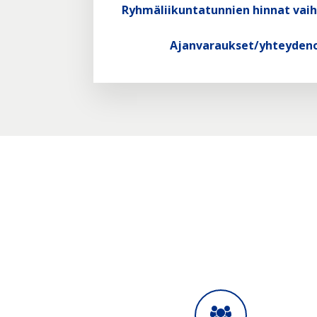
Ryhmäliikuntatunnien hinnat va
Ajanvaraukset/yhteydeno