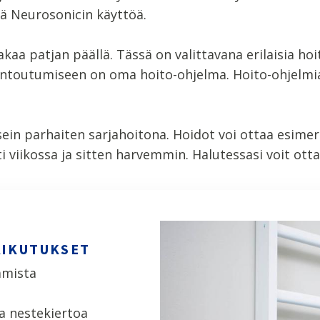
tä Neurosonicin käyttöä.
a patjan päällä. Tässä on valittavana erilaisia hoit
ntoutumiseen on oma hoito-ohjelma. Hoito-ohjelmia o
n parhaiten sarjahoitona. Hoidot voi ottaa esimerk
sti viikossa ja sitten harvemmin. Halutessasi voit o
AIKUTUKSET
amista
a nestekiertoa