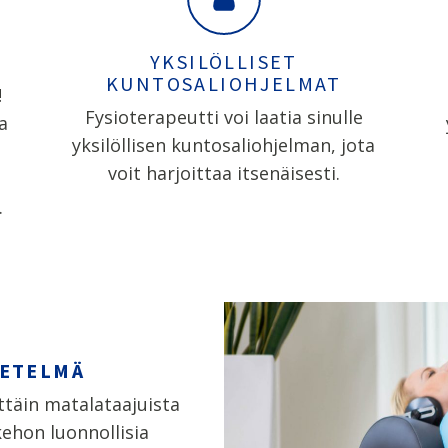
YKSILÖLLISET
KUNTOSALIOHJELMAT
!
Fysioterapeutti voi laatia sinulle
a
yksilöllisen kuntosaliohjelman, jota
voit harjoittaa itsenäisesti.
.
ETELMÄ
ttäin matalataajuista
kehon luonnollisia