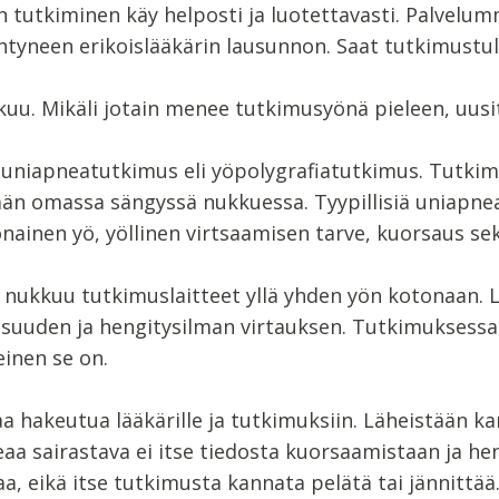
tutkiminen käy helposti ja luotettavasti. Palvelum
tyneen erikoislääkärin lausunnon. Saat tutkimustu
u. Mikäli jotain menee tutkimusyönä pieleen, uusit
uniapneatutkimus eli yöpolygrafiatutkimus. Tutkimu
än omassa sängyssä nukkuessa. Tyypillisiä uniapnea
nainen yö, yöllinen virtsaamisen tarve, kuorsaus s
ukkuu tutkimuslaitteet yllä yhden yön kotonaan. La
suuden ja hengitysilman virtauksen. Tutkimuksessa s
inen se on.
a hakeutua lääkärille ja tutkimuksiin. Läheistään 
neaa sairastava ei itse tiedosta kuorsaamistaan ja h
aa, eikä itse tutkimusta kannata pelätä tai jännittä