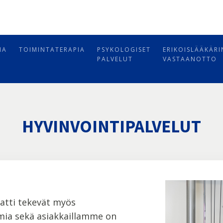
IA
TOIMINTATERAPIA
PSYKOLOGISET
ERIKOISLÄÄKÄRI
PALVELUT
VASTAANOTTO
HYVINVOINTIPALVELUT
atti tekevät myös
lmia sekä asiakkaillamme on