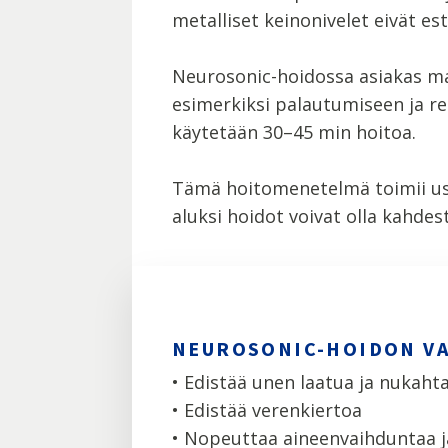
metalliset keinonivelet eivät es
Neurosonic-hoidossa asiakas maka
esimerkiksi palautumiseen ja re
käytetään 30–45 min hoitoa.
Tämä hoitomenetelmä toimii usei
aluksi hoidot voivat olla kahde
NEUROSONIC-HOIDON V
• Edistää unen laatua ja nukaht
• Edistää verenkiertoa
• Nopeuttaa aineenvaihduntaa j