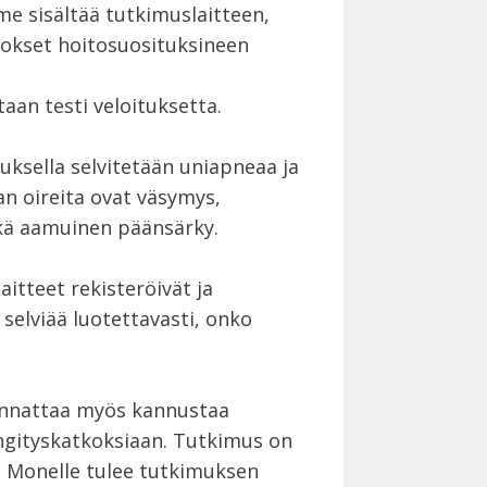
me sisältää tutkimuslaitteen,
lokset hoitosuosituksineen
aan testi veloituksetta.
ksella selvitetään uniapneaa ja
n oireita ovat väsymys,
ekä aamuinen päänsärky.
itteet rekisteröivät ja
elviää luotettavasti, onko
kannattaa myös kannustaa
engityskatkoksiaan. Tutkimus on
ä. Monelle tulee tutkimuksen