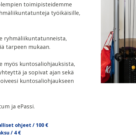
olempien toimipisteidemme
mäliikuntatunteja työikäisille,
 ryhmäliikuntatunneista,
iä tarpeen mukaan.
 myös kuntosaliohjauksista,
hteyttä ja sopivat ajan sekä
toiveesi kuntosaliohjaukseen
um ja ePassi.
lliset ohjeet / 100 €
ksu / 4 €