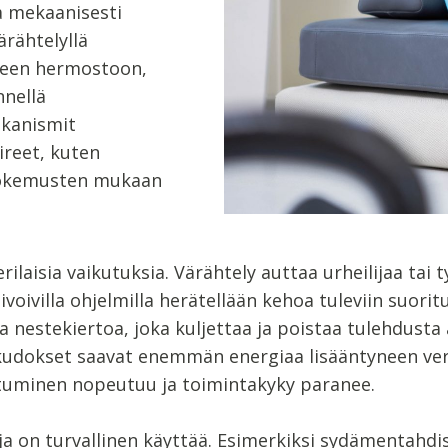
a mekaanisesti
ärähtelyllä
seen hermostoon,
nnellä
kanismit
ireet, kuten
skokemusten mukaan
erilaisia vaikutuksia. Värähtely auttaa urheilijaa tai
villa ohjelmilla herätellään kehoa tuleviin suorituk
a nestekiertoa, joka kuljettaa ja poistaa tulehdusta
kudokset saavat enemmän energiaa lisääntyneen ve
tuminen nopeutuu ja toimintakyky paranee.
ja on turvallinen käyttää. Esimerkiksi sydämentahdi