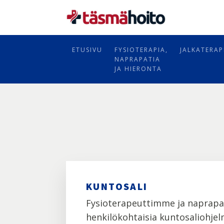
ETUSIVU
FYSIOTERAPIA,
JALKATERAP
NAPRAPATIA
JA HIERONTA
KUNTOSALI
Fysioterapeuttimme ja naprapa
henkilökohtaisia kuntosaliohje